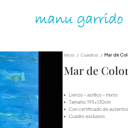
Inicio
Cuadros
Mar de Col
Mar de Colo
Lienzo – acrílico – mixto
Tamaño:195x130cm
Con certificado de autentic
Cuadro exclusivo