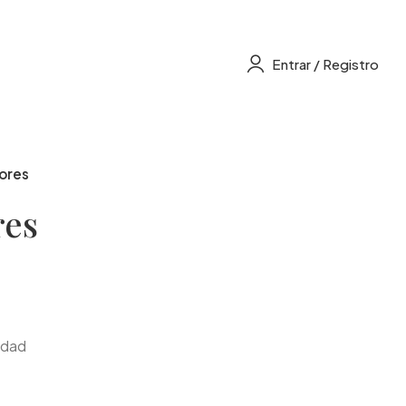
Entrar / Registro
ores
res
idad