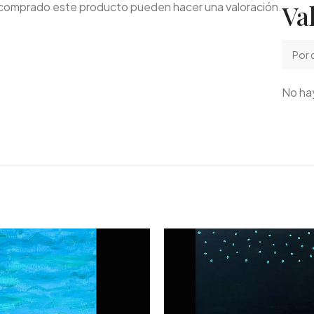
Va
n comprado este producto pueden hacer una valoración.
No hay