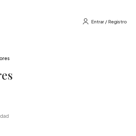
Entrar / Registro
ores
res
idad