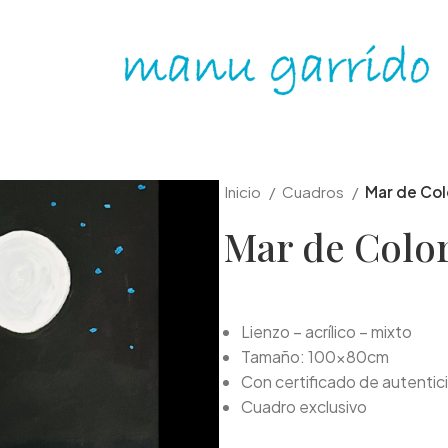
Inicio
Cuadros
Mar de Col
Mar de Colo
Lienzo – acrílico – mixto
Tamaño: 100x80cm
Con certificado de autentic
Cuadro exclusivo