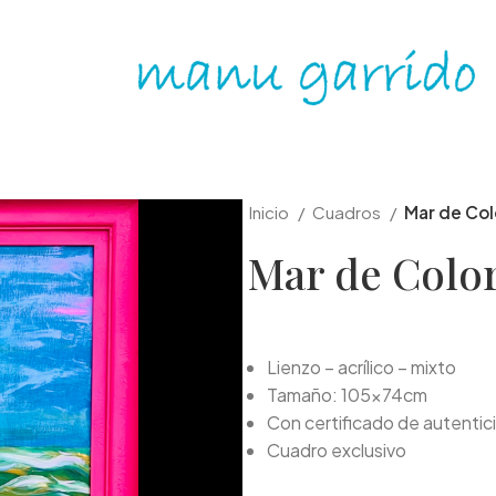
Inicio
Cuadros
Mar de Col
Mar de Colo
Lienzo – acrílico – mixto
Tamaño: 105x74cm
Con certificado de autentic
Cuadro exclusivo