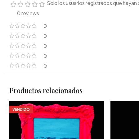
Solo los usuarios registrados que haya
0 reviews
0
0
0
0
0
Productos relacionados
VENDIDO