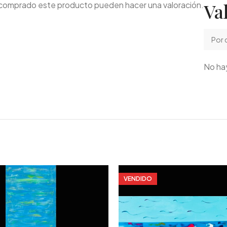
Va
n comprado este producto pueden hacer una valoración.
No hay
VENDIDO