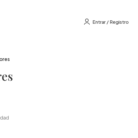
Entrar / Registro
ores
res
idad